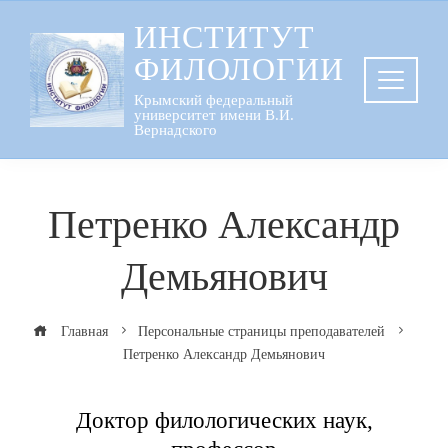
Перейти
ИНСТИТУТ
к
ФИЛОЛОГИИ
содержанию
Крымский федеральный
университет имени В.И.
Вернадского
Петренко Александр
Демьянович
Главная
Персональные страницы преподавателей
Петренко Александр Демьянович
Доктор филологических наук,