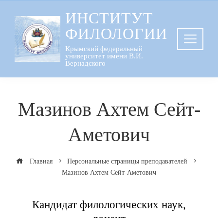
Перейти
ИНСТИТУТ
к
ФИЛОЛОГИИ
содержанию
Крымский федеральный
университет имени В.И.
Вернадского
Мазинов Ахтем Сейт-
Аметович
Главная
Персональные страницы преподавателей
Мазинов Ахтем Сейт-Аметович
Кандидат филологических наук,