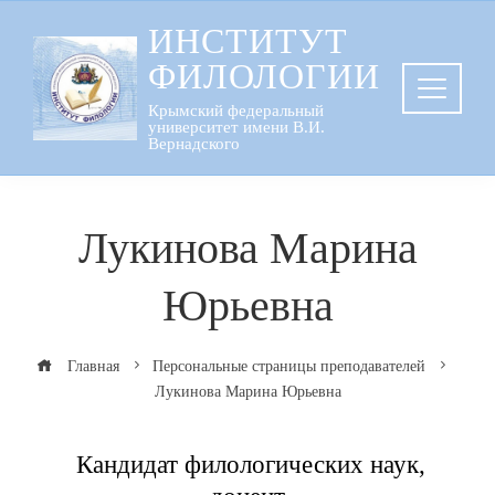
Перейти
ИНСТИТУТ
к
ФИЛОЛОГИИ
содержанию
Крымский федеральный
университет имени В.И.
Вернадского
Лукинова Марина
Юрьевна
Главная
Персональные страницы преподавателей
Лукинова Марина Юрьевна
Кандидат филологических наук,