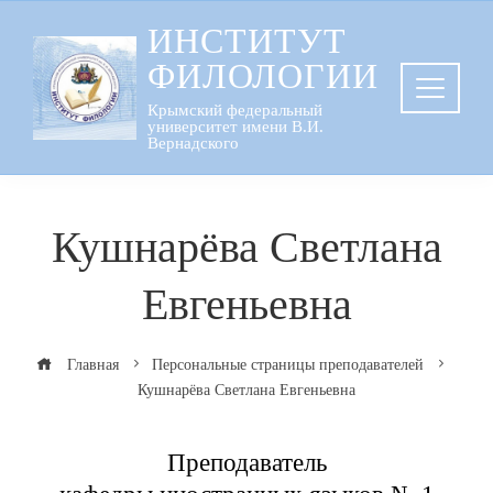
Перейти
ИНСТИТУТ
к
ФИЛОЛОГИИ
содержанию
Крымский федеральный
университет имени В.И.
Вернадского
Кушнарёва Светлана
Евгеньевна
Главная
Персональные страницы преподавателей
Кушнарёва Светлана Евгеньевна
Преподаватель