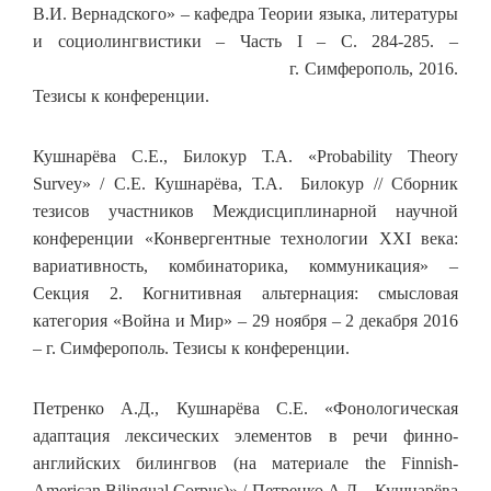
В.И. Вернадского» – кафедра Теории языка, литературы
и социолингвистики – Часть I – С. 284-285. –
г. Симферополь, 2016.
Тезисы к конференции.
Кушнарёва С.Е., Билокур Т.А. «Probability Theory
Survey» / С.Е. Кушнарёва, Т.А. Билокур // Сборник
тезисов участников Междисциплинарной научной
конференции «Конвергентные технологии ХХI века:
вариативность, комбинаторика, коммуникация» –
Секция 2. Когнитивная альтернация: смысловая
категория «Война и Мир» – 29 ноября – 2 декабря 2016
– г. Симферополь. Тезисы к конференции.
Петренко А.Д., Кушнарёва С.Е. «Фонологическая
адаптация лексических элементов в речи финно-
английских билингвов (на материале the Finnish-
American Bilingual Corpus)» / Петренко А.Д., Кушнарёва