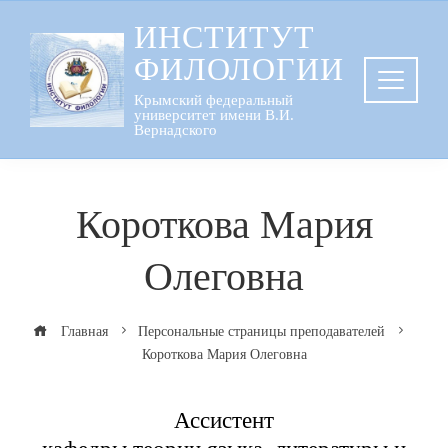
Перейти
ИНСТИТУТ
к
ФИЛОЛОГИИ
содержанию
Крымский федеральный
университет имени В.И.
Вернадского
Короткова Мария
Олеговна
Главная
Персональные страницы преподавателей
Короткова Мария Олеговна
Ассистент