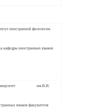
титут иностранной филологии
ка кафедры иностранных языков
ый университет им.В.И.
транных языков факультетов