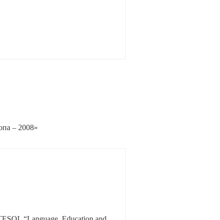
 – 2008»
ESOL “Language, Education and