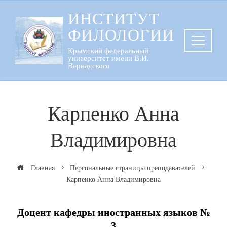
Перейти
ИНСТИТУТ
к
ФИЛОЛОГИИ
содержанию
Крымский федеральный
университет имени В.И.
Вернадского
Карпенко Анна
Владимировна
Главная
Персональные страницы преподавателей
Карпенко Анна Владимировна
Доцент кафедры иностранных языков №
3