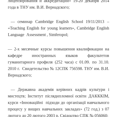
лицензирования и аккредитации» 19-20 декабря 2014
года в ТНУ им. В.И. Вернадского;
— семинар Cambridge English School 19/11/2013 –
«Teaching English for young learners», Cambridge English
Language Assessment , Simferopol;
— 2-х месячные курсы повышения квалификации на
кафедре иностранных языков факультетов
гуманитарного профиля (252 часа) с 01.09. по 31.10.
2010 г. Свидетельство № 12СПК 756598. ТНУ им. В.И.
Вернадского;
— Державна академія керівних кадрів культури і
мистецтв; Інститут післядипломної освіти ДАКККІМ,
курси «Інноваційні підходи до організації навчального
процесу у вищих навчальних закладах» (72 год.) з 07
лютого до 20 лютого 2003 р. Свідоцтво СПК № 056060;