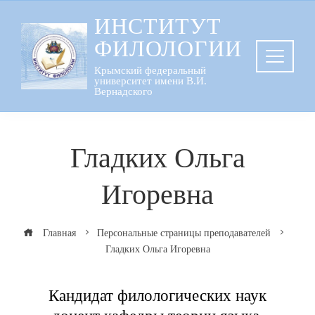
Перейти
ИНСТИТУТ
к
ФИЛОЛОГИИ
содержанию
Крымский федеральный
университет имени В.И.
Вернадского
Гладких Ольга
Игоревна
Главная
Персональные страницы преподавателей
Гладких Ольга Игоревна
Кандидат филологических наук