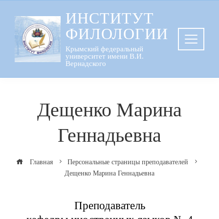
Перейти
ИНСТИТУТ
к
ФИЛОЛОГИИ
содержанию
Крымский федеральный
университет имени В.И.
Вернадского
Дещенко Марина
Геннадьевна
Главная
Персональные страницы преподавателей
Дещенко Марина Геннадьевна
Преподаватель