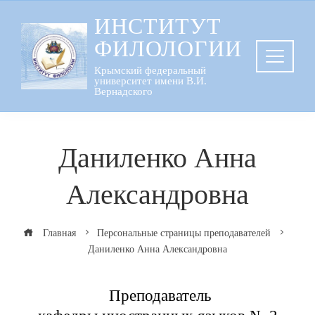
Перейти
ИНСТИТУТ
к
ФИЛОЛОГИИ
содержанию
Крымский федеральный
университет имени В.И.
Вернадского
Даниленко Анна
Александровна
Главная
Персональные страницы преподавателей
Даниленко Анна Александровна
Преподаватель