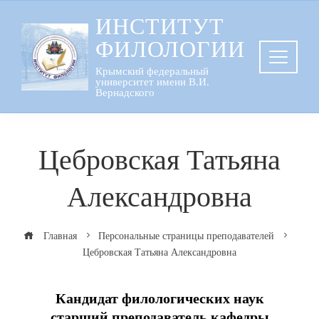
Перейти
ИНСТИТУТ
к
ФИЛОЛОГИИ
содержанию
Крымский федеральный
университет имени В.И.
Вернадского
Цебровская Татьяна
Александровна
Главная
Персональные страницы преподавателей
Цебровская Татьяна Александровна
Кандидат филологических наук
старший преподаватель
кафедры