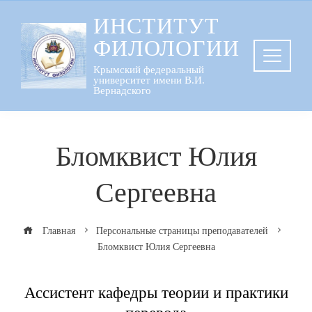
Перейти
ИНСТИТУТ
к
ФИЛОЛОГИИ
содержанию
Крымский федеральный
университет имени В.И.
Вернадского
Бломквист Юлия
Сергеевна
Главная
Персональные страницы преподавателей
Бломквист Юлия Сергеевна
Ассистент кафедры теории и практики