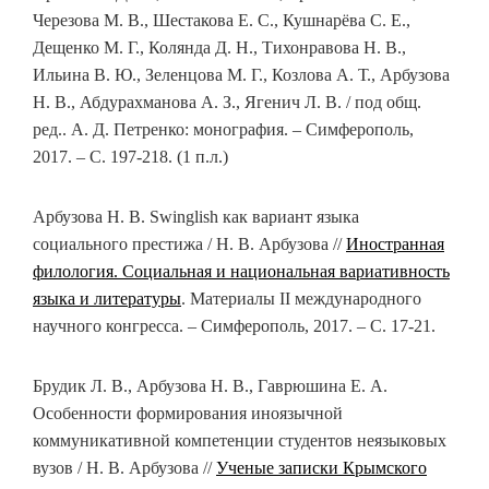
Черезова М. В., Шестакова Е. С., Кушнарёва С. Е.,
Дещенко М. Г., Колянда Д. Н., Тихонравова Н. В.,
Ильина В. Ю., Зеленцова М. Г., Козлова А. Т., Арбузова
Н. В., Абдурахманова А. З., Ягенич Л. В. / под общ.
ред.. А. Д. Петренко: монография. – Симферополь,
2017. – С. 197-218. (1 п.л.)
Арбузова Н. В. Swinglish как вариант языка
социального престижа / Н. В. Арбузова //
Иностранная
филология. Социальная и национальная вариативность
языка и литературы
. Материалы II международного
научного конгресса. – Симферополь, 2017. – С. 17-21.
Брудик Л. В., Арбузова Н. В., Гаврюшина Е. А.
Особенности формирования иноязычной
коммуникативной компетенции студентов неязыковых
вузов / Н. В. Арбузова //
Ученые записки Крымского