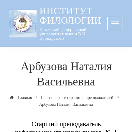
Перейти
ИНСТИТУТ
к
ФИЛОЛОГИИ
содержанию
Крымский федеральный
университет имени В.И.
Вернадского
Арбузова Наталия
Васильевна
Главная
Персональные страницы преподавателей
Арбузова Наталия Васильевна
Старший преподаватель