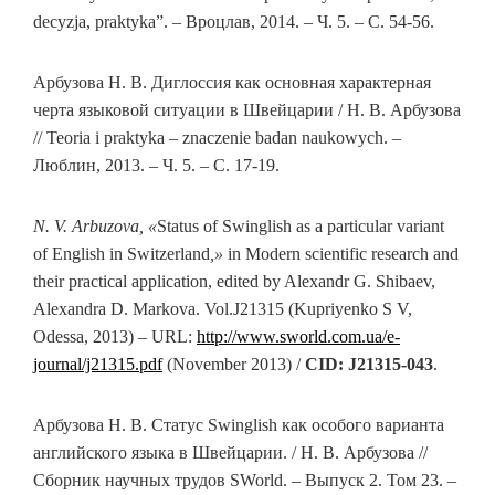
decyzja, praktyka”. – Вроцлав, 2014. – Ч. 5. – С. 54-56.
Арбузова Н. В. Диглоссия как основная характерная
черта языковой ситуации в Швейцарии / Н. В. Арбузова
// Teoria i praktyka – znaczenie badan naukowych. –
Люблин, 2013. – Ч. 5. – С. 17-19.
N. V. Arbuzova, «
Status of Swinglish as a particular variant
of English in Switzerland
,»
in Modern scientific research and
their practical application, edited by Alexandr G. Shibaev,
Alexandra D. Markova. Vol.J21315 (Kupriyenko S V,
Odessa, 2013) – URL:
http://www.sworld.com.ua/e-
journal/j21315.pdf
(November 2013) /
CID: J21315-043
.
Арбузова Н. В. Статус Swinglish как особого варианта
английского языка в Швейцарии. / Н. В. Арбузова //
Сборник научных трудов SWorld. – Выпуск 2. Том 23. –