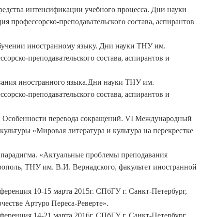
редства интенсификации учебного процесса. Дни науки
ия профессорско-преподавательского состава, аспирантов
бучении иностранному языку. Дни науки ТНУ им.
сорско-преподавательского состава, аспирантов и
вания иностранного языка.Дни науки ТНУ им.
сорско-преподавательского состава, аспирантов и
ти Особенности перевода сокращений. VI Международный
культуры «Мировая литература и культура на перекрестке
я парадигма. «Актуальные проблемы преподавания
ополь, ТНУ им. В.И. Вернадского, факультет иностранной
еренция 10-15 марта 2015г. СПбГУ г. Санкт-Петербург,
честве Артуро Переса-Реверте».
еренция 14-21 марта 2016г. СПбГУ г. Санкт-Петербург,