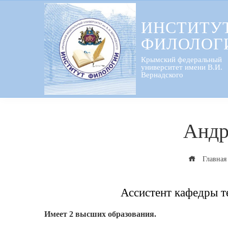
Перейти
к
ИНСТИТУ
содержанию
ФИЛОЛОГ
Крымский федеральный
университет имени В.И.
Вернадского
Андр
Главная
Ассистент кафедры т
Имеет 2 высших образования.