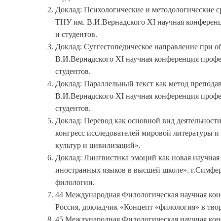
Доклад: Психологические и методологические с
ТНУ им. В.И.Вернадского ХI научная конференц
и студентов.
Доклад: Суггестопедическое направление при о
В.И.Вернадского ХI научная конференция профес
студентов.
Доклад: Параллельный текст как метод препода
В.И.Вернадского ХI научная конференция профес
студентов.
Доклад: Перевод как основной вид деятельнос
конгресс исследователей мировой литературы и 
культур и цивилизаций».
Доклад: Лингвистика эмоций как новая научна
иностранных языков в высшей школе». г.Симфер
филологии.
44 Международная Филологическая научная конф
Россия, докладчик «Концепт «филология» в твор
45 Международная Филологическая научная конф