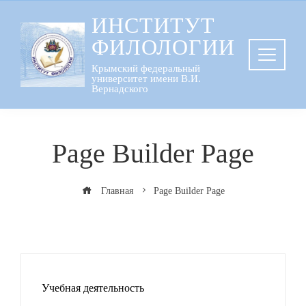
Перейти
ИНСТИТУТ
к
ФИЛОЛОГИИ
содержанию
Крымский федеральный
университет имени В.И.
Вернадского
Page Builder Page
Главная
Page Builder Page
Учебная деятельность