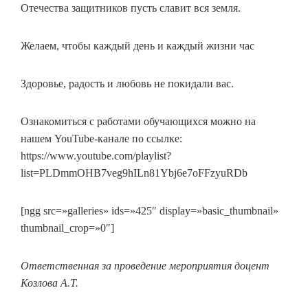
Отечества защитников пусть славит вся земля.
Желаем, чтобы каждый день и каждый жизни час
Здоровье, радость и любовь не покидали вас.
Ознакомиться с работами обучающихся можно на
нашем YouTube-канале по ссылке:
https://www.youtube.com/playlist?
list=PLDmmOHB7veg9hILn81Ybj6e7oFFzyuRDb
[ngg src=»galleries» ids=»425″ display=»basic_thumbnail»
thumbnail_crop=»0″]
Ответственная за проведение мероприятия доцент
Козлова А.Т.