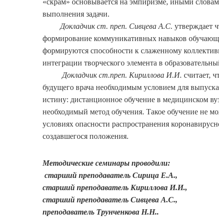
«скрам» основывается на эмпиризме, иными словам
выполнения задачи.
Докладчик ст. преп. Сивцева А.С.
утверждает ч
формирование коммуникативных навыков обучающих
формируются способности к слаженному коллективн
интеграции творческого элемента в образовательны
Докладчик ст.преп. Кириллова И.И.
считает, ч
будущего врача необходимым условием для выпуск
истину: дистанционное обучение в медицинском вуз
необходимый метод обучения. Такое обучение не м
условиях опасности распространения коронавирусн
создавшегося положения.
Методические семинары проводили:
старший преподаватель Сирица Е.А.,
старший преподаватель Кириллова И.И.,
старший преподаватель Сивцева А.С.,
преподаватель Трунченкова Н.Н..