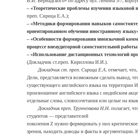
В.И. Вернадского» по адресу бул. Ленина 5/7, корп
– «Теоретические проблемы изучения языковой 
преп. Сирица Е.А.);
– «Методики формирования навыков самостоятел
ориентированном обучении иностранному языку
– «Особенности формирования иноязычной комм
процессе внеаудиторной самостоятельной работы
– «Использование дистанционных технологий пр
(Докладчик ст.преп. Кириллова И.И.).
Докладчик ст. преп. Сирица Е.А
. отмечает, чт
Дели, представляется возможным сделать вывод, чт
существующего английского языка на территории И
произношение английского языка с индийским акце
отдельные слова, словосочетания или целые на язы
Докладчик преп. Трунченкова Н.Н.
полагает, ч
студентов — представителей
поколения Z нужно формировать у них критическое
зрения, находить доводы и факты в аргументации. 