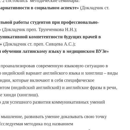
ус 2 состоялись методические семинары:
вариативности в социальном аспекте»
(Докладчик ст.
ьной работы студентов при профессионально-
»
(Докладчик преп. Трунченкова Н.Н.);
уникативной компетентности будущих врачей в
»
(Докладчик ст. преп. Сивцева А.С.);
и обучении латинскому языку в медицинском ВУЗе»
о, проанализировав современную языковую ситуацию в
о индийский вариант английского языка и хинглиш – виды
ндии, которые включают в себя специфическое
нтом (индийский английский) и английские фразы в речи,
ке хинди (хинглиш).
то для успешного развития коммуникативных умений
 мышление, развивать умение доказывать свою точку
Исследуемая методика под названием