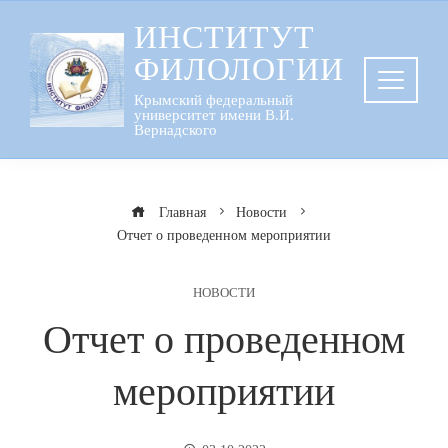
Перейти
ИНСТИТУТ
к
ФИЛОЛОГИИ
содержанию
Крымский федеральный
университет имени В.И.
Вернадского
Главная
Новости
Отчет о проведенном мероприятии
НОВОСТИ
Отчет о проведенном
мероприятии