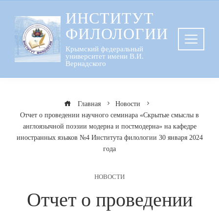
Перейти
ИНСТИТУТ
к
ФИЛОЛОГИИ
содержанию
Крымский федеральный
университет имени В.И.
Вернадского
Главная
Новости
Отчет о проведении научного семинара «Скрытые смыслы в
англоязычной поэзии модерна и постмодерна» на кафедре
иностранных языков №4 Института филологии 30 января 2024
года
НОВОСТИ
Отчет о проведении