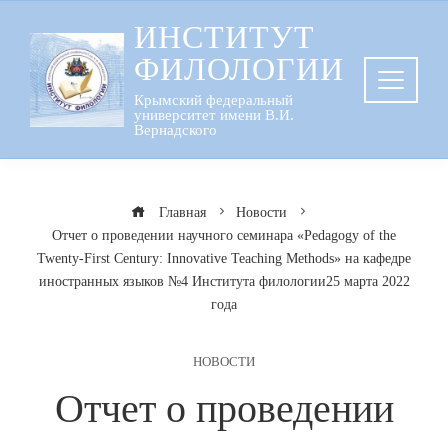
Перейти
ИНСТИТУТ
к
ФИЛОЛОГИИ
содержанию
Крымский федеральный
университет имени В.И.
Вернадского
Главная
Новости
Отчет о проведении научного семинара «Pedagogy of the
Twenty-First Century: Innovative Teaching Methods» на кафедре
иностранных языков №4 Института филологии25 марта 2022
года
НОВОСТИ
Отчет о проведении