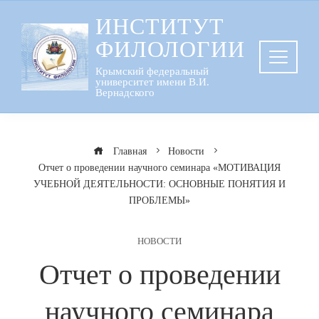
Перейти
ИНСТИТУТ
к
ФИЛОЛОГИИ
содержанию
Крымский федеральный
университет имени В.И.
Вернадского
Главная
Новости
Отчет о проведении научного семинара «МОТИВАЦИЯ
УЧЕБНОЙ ДЕЯТЕЛЬНОСТИ: ОСНОВНЫЕ ПОНЯТИЯ И
ПРОБЛЕМЫ»
НОВОСТИ
Отчет о проведении
научного семинара