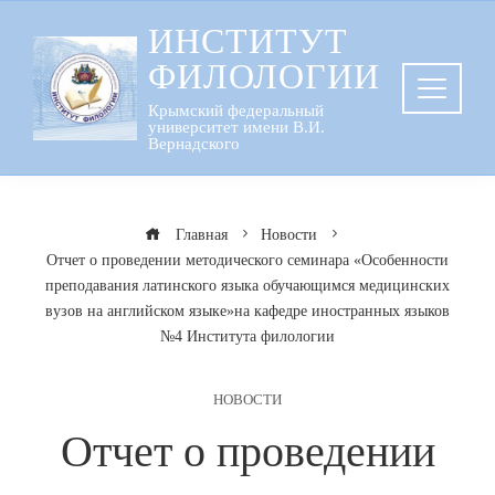
Перейти
ИНСТИТУТ
к
ФИЛОЛОГИИ
содержанию
Крымский федеральный
университет имени В.И.
Вернадского
Главная
Новости
Отчет о проведении методического семинара «Особенности
преподавания латинского языка обучающимся медицинских
вузов на английском языке»на кафедре иностранных языков
№4 Института филологии
НОВОСТИ
Отчет о проведении