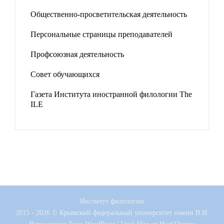
Общественно-просветительская деятельность
Персональные страницы преподавателей
Профсоюзная деятельность
Совет обучающихся
Газета Института иностранной филологии The
ILE
Институт филологии
2015 - 2026 © Крымский федеральный университет имени В.И.
Вернадского
Тема WordPress
|
Viral Mag
от HashThemes