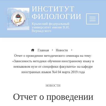
Перейти
ИНСТИТУТ
к
ФИЛОЛОГИИ
содержанию
Крымский федеральный
университет имени В.И.
Вернадского
Главная
Новости
Отчет о проведении методического семинара на тему:
«Зависимость методики обучения иностранному языку в
неязыковом вузе от специфики факультета» на кафедре
иностранных языков №4 04 марта 2019 года
НОВОСТИ
Отчет о проведении