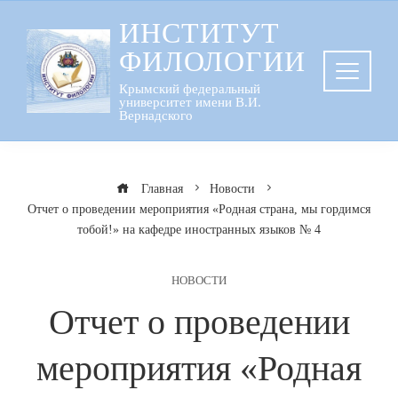
Перейти
ИНСТИТУТ
к
ФИЛОЛОГИИ
содержанию
Крымский федеральный
университет имени В.И.
Вернадского
Главная
Новости
Отчет о проведении мероприятия «Родная страна, мы гордимся
тобой!» на кафедре иностранных языков № 4
НОВОСТИ
Отчет о проведении
мероприятия «Родная