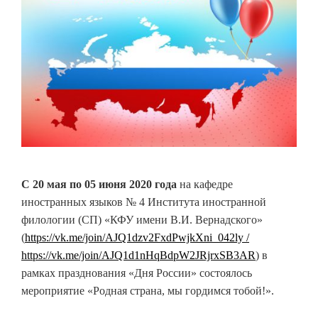
С 20 мая по 05 июня 2020 года
на кафедре
иностранных языков № 4 Института иностранной
филологии (СП) «КФУ имени В.И. Вернадского»
(
https://vk.me/join/AJQ1dzv2FxdPwjkXni_042ly /
https://vk.me/join/AJQ1d1nHqBdpW2JRjrxSB3AR
) в
рамках празднования «Дня России» состоялось
мероприятие «Родная страна, мы гордимся тобой!».