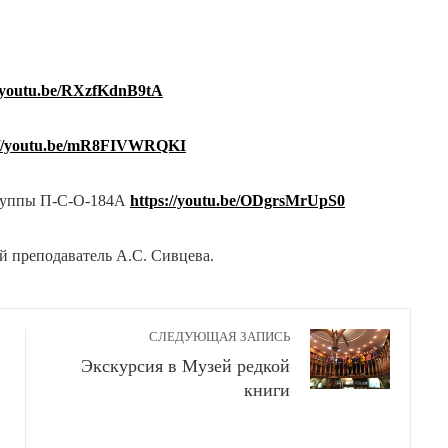
//youtu.be/RXzfKdnB9tA
://youtu.be/mR8FIVWRQKI
группы П-С-О-184А
https://youtu.be/ODgrsMrUpS0
й преподаватель А.С. Сивцева.
СЛЕДУЮЩАЯ ЗАПИСЬ
Экскурсия в Музей редкой
книги