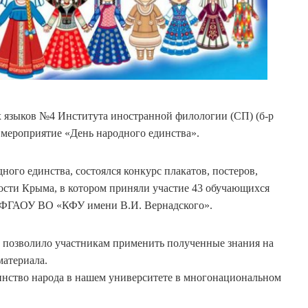
 языков №4 Института иностранной филологии (СП) (б-р
сь мероприятие «День народного единства».
ого единства, состоялся конкурс плакатов, постеров,
ости Крыма, в котором приняли участие 43 обучающихся
о ФГАОУ ВО «КФУ имени В.И. Вернадского».
о позволило участникам применить полученные знания на
материала.
инство народа в нашем университете в многонациональном