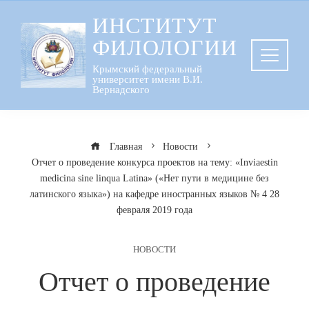
Перейти
ИНСТИТУТ
к
ФИЛОЛОГИИ
содержанию
Крымский федеральный
университет имени В.И.
Вернадского
Главная
Новости
Отчет о проведение конкурса проектов на тему: «Inviaestin
medicina sine linqua Latina» («Нет пути в медицине без
латинского языка») на кафедре иностранных языков № 4 28
февраля 2019 года
НОВОСТИ
Отчет о проведение