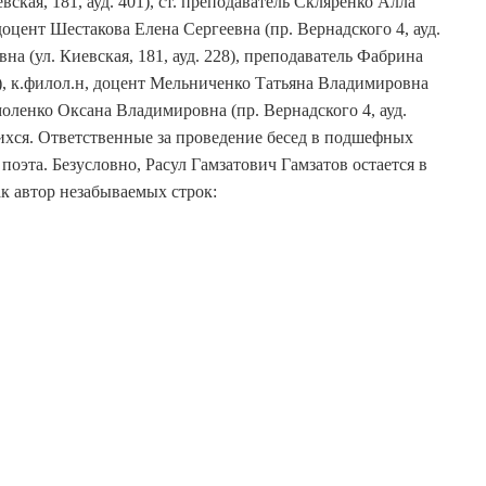
ская, 181, ауд. 401), ст. преподаватель Скляренко Алла
 доцент Шестакова Елена Сергеевна (пр. Вернадского 4, ауд.
вна (ул. Киевская, 181, ауд. 228), преподаватель Фабрина
Б), к.филол.н, доцент Мельниченко Татьяна Владимировна
рмоленко Оксана Владимировна (пр. Вернадского 4, ауд.
ихся. Ответственные за проведение бесед в подшефных
поэта. Безусловно, Расул Гамзатович Гамзатов остается в
ак автор незабываемых строк: