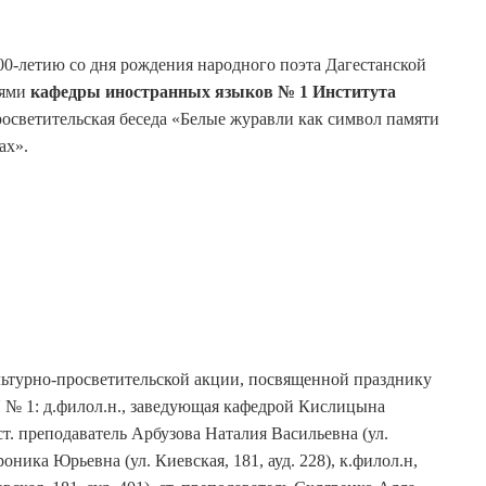
0-летию со дня рождения народного поэта Дагестанской
лями
кафедры иностранных языков № 1 Института
росветительская беседа «Белые журавли как символ памяти
ах».
льтурно-просветительской акции, посвященной празднику
 № 1: д.филол.н., заведующая кафедрой Кислицына
 ст. преподаватель Арбузова Наталия Васильевна (ул.
роника Юрьевна (ул. Киевская, 181, ауд. 228), к.филол.н,