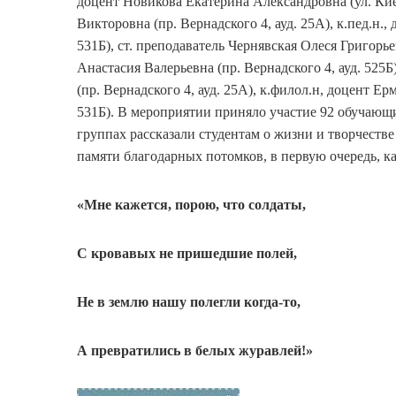
доцент Новикова Екатерина Александровна (ул. Киев
Викторовна (пр. Вернадского 4, ауд. 25А), к.пед.н.,
531Б), ст. преподаватель Чернявская Олеся Григорье
Анастасия Валерьевна (пр. Вернадского 4, ауд. 525
(пр. Вернадского 4, ауд. 25А), к.филол.н, доцент Е
531Б). В мероприятии приняло участие 92 обучающ
группах рассказали студентам о жизни и творчестве 
памяти благодарных потомков, в первую очередь, к
«Мне кажется, порою, что солдаты,
С кровавых не пришедшие полей,
Не в землю нашу полегли когда-то,
А превратились в белых журавлей!»