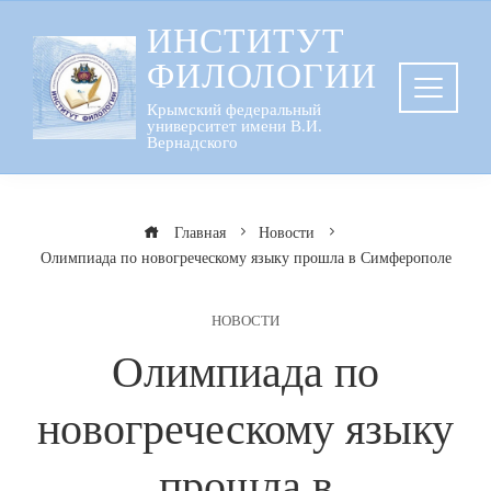
Перейти
ИНСТИТУТ
к
ФИЛОЛОГИИ
содержанию
Крымский федеральный
университет имени В.И.
Вернадского
Главная
Новости
Олимпиада по новогреческому языку прошла в Симферополе
НОВОСТИ
Олимпиада по
новогреческому языку
прошла в