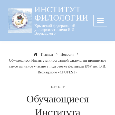
Перейти
ИНСТИТУТ
к
ФИЛОЛОГИИ
содержанию
Крымский федеральный
университет имени В.И.
Вернадского
Главная
Новости
Обучающиеся Института иностранной филологии принимают
самое активное участие в подготовке фестиваля КФУ им. В.И.
Вернадского «CFUFEST»
НОВОСТИ
Обучающиеся
Института