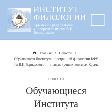
Перейти
ИНСТИТУТ
к
ФИЛОЛОГИИ
содержанию
Крымский федеральный
университет имени В.И.
Вернадского
Главная
Новости
Обучающиеся Института иностранной филологии КФУ
им.В.И.Вернадского — в рядах лучших вожатых Крыма
НОВОСТИ
Обучающиеся
Института