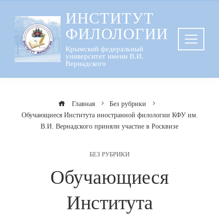
Перейти
ИНСТИТУТ
к
ФИЛОЛОГИИ
содержанию
Крымский федеральный
университет имени В.И.
Вернадского
Главная
Без рубрики
Обучающиеся Института иностранной филологии КФУ им.
В.И. Вернадского приняли участие в Росквизе
БЕЗ РУБРИКИ
Обучающиеся
Института