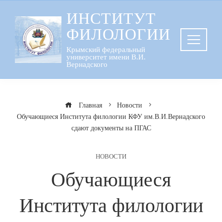
Перейти
ИНСТИТУТ
к
ФИЛОЛОГИИ
содержанию
Крымский федеральный
университет имени В.И.
Вернадского
Главная
Новости
Обучающиеся Института филологии КФУ им.В.И.Вернадского
сдают документы на ПГАС
НОВОСТИ
Обучающиеся
Института филологии