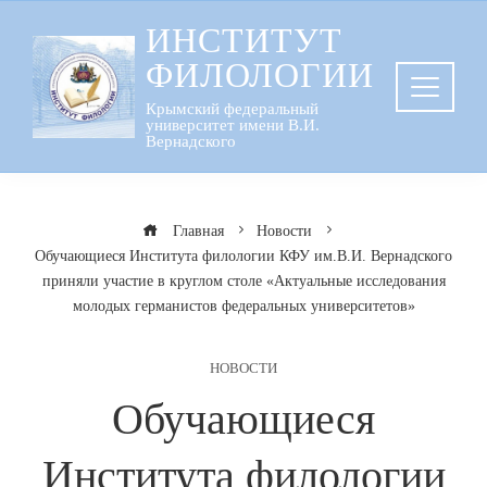
Перейти
ИНСТИТУТ
к
ФИЛОЛОГИИ
содержанию
Крымский федеральный
университет имени В.И.
Вернадского
Главная
Новости
Обучающиеся Института филологии КФУ им.В.И. Вернадского
приняли участие в круглом столе «Актуальные исследования
молодых германистов федеральных университетов»
НОВОСТИ
Обучающиеся
Института филологии