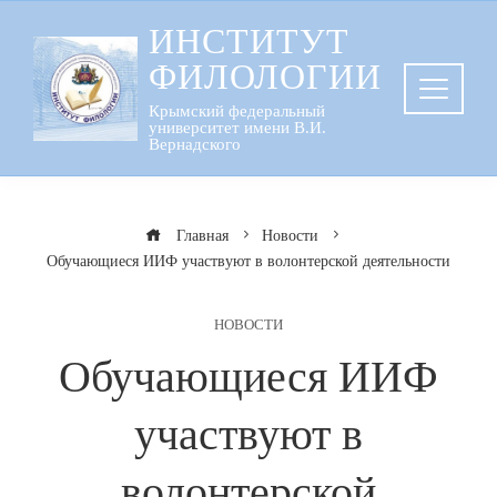
Перейти
ИНСТИТУТ
к
ФИЛОЛОГИИ
содержанию
Крымский федеральный
университет имени В.И.
Вернадского
Главная
Новости
Обучающиеся ИИФ участвуют в волонтерской деятельности
НОВОСТИ
Обучающиеся ИИФ
участвуют в
волонтерской