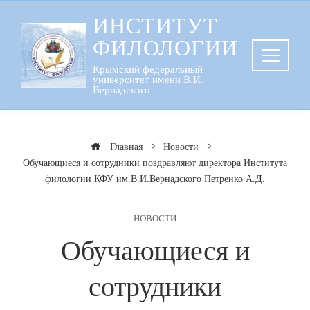
Перейти
ИНСТИТУТ
к
ФИЛОЛОГИИ
содержанию
Крымский федеральный
университет имени В.И.
Вернадского
Главная
Новости
Обучающиеся и сотрудники поздравляют директора Института
филологии КФУ им.В.И.Вернадского Петренко А.Д.
НОВОСТИ
Обучающиеся и
сотрудники