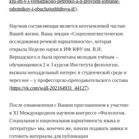
kfu-im-v-i-vernadskogo-petrenko-a-d-provodit-sobranie-
rabotnikov-i-obuchajushhihsya-if/
).
Научная составляющая является неотъемлемой частью
Вашей жизни. Ваша лекция «Социолингвистические
исследования речевой вариативности», которая
открыла Неделю науки в ИФ КФУ им. В.И.
Вернадского и была прочитана молодым учёным –
обучающимися 2 и 3 курсов Института филологии,
вызвала неподдельный интерес в студенческой среде и
через нее – у профессорско-преподавательского состава
(
https://vk.com/wall-202164931_44127
).
После ознакомления с Вашим приглашением к участию
в XI Международном научном конгрессе «Филология.
Социальная и национальная вариативность языка и
литературы» мы, конечно же, начали подавать заявки и
готовить материалы для публикации