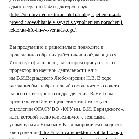
администрации ИФ и докторов наук
(
https://iif.cfuv.ru/direktor-instituta-filologii-petrenko-a-d-
provodit-soveshhanie-v-svyazi-s-vypolneniem-poruchenij-
rektorata-kfu-im-v-i-vernadskogo/
).
Вы продуманно и рационально подходите к
проведению собрания работников и обучающихся
Института филологии, на котором присутствовал
проректор по научной деятельности КФУ
им.В.И.Вернадского Любомирский Н.В. В ходе
заседания был избран новый состав ученого совета
нашего структурного подразделения. Вами была
представлена Концепция развития Института
филологии ФГАОУ ВО «КФУ им. В.И. Вернадского»,
идеи которой тесно коррелируют с тезисами,
упомянутыми Николаем Владимировичем в ходе его
выступления (
https://iif.cfuv.ru/direktor-instituta-filologii-