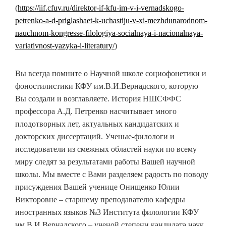
(
https://iif.cfuv.ru/direktor-if-kfu-im-v-i-vernadskogo-
petrenko-a-d-priglashaet-k-uchastiju-v-xi-mezhdunarodnom-
nauchnom-kongresse-filologiya-socialnaya-i-nacionalnaya-
variativnost-yazyka-i-literatury/
)
Вы всегда помните о Научной школе социофонетики и
фоностилистики КФУ им.В.И.Вернадского, которую
Вы создали и возглавляете. История НШСФФС
профессора А.Д. Петренко насчитывает много
плодотворных лет, актуальных кандидатских и
докторских диссертаций. Ученые-филологи и
исследователи из смежных областей науки по всему
миру следят за результатами работы Вашей научной
школы. Мы вместе с Вами разделяем радость по поводу
присуждения Вашей ученице Онищенко Юлии
Викторовне – старшему преподавателю кафедры
иностранных языков №3 Института филологии КФУ
им.В.И.Вернадского – ученой степени кандидата наук,