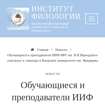
Перейти
ИНСТИТУТ
к
ФИЛОЛОГИИ
содержанию
Крымский федеральный
университет имени В.И.
Вернадского
Главная
Новости
Обучающиеся и преподаватели ИИФ КФУ им. В.И.Вернадского
участвуют в семинаре в Кипрском университете им. Фредерика
НОВОСТИ
Обучающиеся и
преподаватели ИИФ