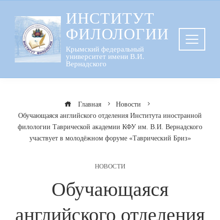
Перейти
ИНСТИТУТ
к
ФИЛОЛОГИИ
содержанию
Крымский федеральный
университет имени В.И.
Вернадского
Главная
Новости
Обучающаяся английского отделения Института иностранной
филологии Таврической академии КФУ им. В.И. Вернадского
участвует в молодёжном форуме «Таврический Бриз»
НОВОСТИ
Обучающаяся
английского отделения