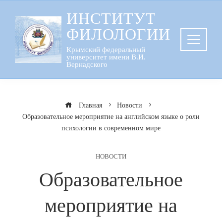
Перейти
ИНСТИТУТ
к
ФИЛОЛОГИИ
содержанию
Крымский федеральный
университет имени В.И.
Вернадского
Главная
Новости
Образовательное мероприятие на английском языке о роли
психологии в современном мире
НОВОСТИ
Образовательное
мероприятие на