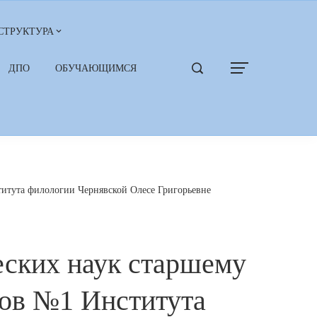
СТРУКТУРА
ДПО
ОБУЧАЮЩИМСЯ
итута филологии Чернявской Олесе Григорьевне
еских наук старшему
ов №1 Института