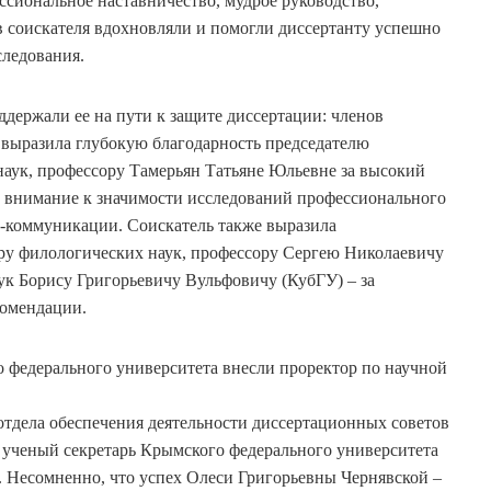
сиональное наставничество, мудрое руководство,
в соискателя вдохновляли и помогли диссертанту успешно
следования.
ддержали ее на пути к защите диссертации: членов
, выразила глубокую благодарность председателю
наук, профессору Тамерьян Татьяне Юльевне за высокий
 внимание к значимости исследований профессионального
т-коммуникации. Соискатель также выразила
ру филологических наук, профессору Сергею Николаевичу
к Борису Григорьевичу Вульфовичу (КубГУ) – за
комендации.
 федерального университета внесли проректор по научной
 отдела обеспечения деятельности диссертационных советов
 ученый секретарь Крымского федерального университета
 Несомненно, что успех Олеси Григорьевны Чернявской –