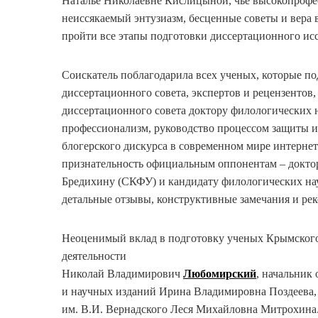
Наталье Николаевне Кислицыной, чье высокопрофес
неиссякаемый энтузиазм, бесценные советы и вера 
пройти все этапы подготовки диссертационного ис
Соискатель поблагодарила всех ученых, которые по
диссертационного совета, экспертов и рецензентов
диссертационного совета доктору филологических 
профессионализм, руководство процессом защиты и
блогерского дискурса в современном мире интерне
признательность официальным оппонентам – докто
Бредихину (СКФУ) и кандидату филологических нау
детальные отзывы, конструктивные замечания и ре
Неоценимый вклад в подготовку ученых Крымского
деятельности
Николай Владимирович
Любомирский
, начальник
и научных изданий Ирина Владимировна Поздеева,
им. В.И. Вернадского Леся Михайловна Митрохина.