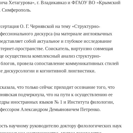
вича Хетагурова», г. Владикавказ и ФГАОУ ВО «Крымский
г. Симферополь.
сертация О. Г. Чернявской на тему «Структурно-
фессионального дискурса (на материале англоязычных
едставляет собой актуальное и глубокое исследование
тернет-пространстве. Соискатель, виртуозно совмещая
ще осуществила комплексный анализ структурно-
 блогов, провела сопоставление коммуникативных стилей
ие дискурсологии и когнитивной лингвистики.
сказала, что только сейчас приходит осознание того, что
рнявская подчеркнула, что на пути к осуществлению ее
едры иностранных языков № 1 и Института филологии,
рофессором Александром Демьяновичем Петренко.
ость научному руководителю доктору филологических наук