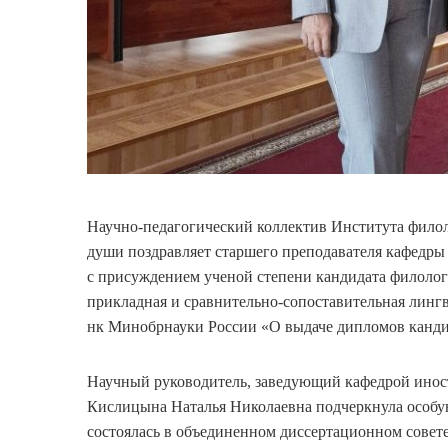
Научно-педагогический коллектив Института фило
души поздравляет старшего преподавателя кафедр
с присуждением ученой степени кандидата филологи
прикладная и сравнительно-сопоставительная лингв
нк Минобрнауки России «О выдаче дипломов канди
Научный руководитель, заведующий кафедрой инос
Кислицына Наталья Николаевна подчеркнула особу
состоялась в объединенном диссертационном совет