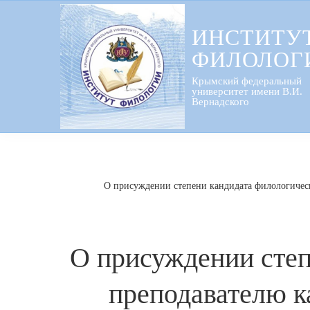
Перейти
к
ИНСТИТУ
содержанию
ФИЛОЛОГ
Крымский федеральный
университет имени В.И.
Вернадского
О присуждении степени кандидата филологичес
О присуждении степ
преподавателю 