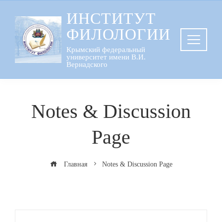
Перейти
ИНСТИТУТ
к
ФИЛОЛОГИИ
содержанию
Крымский федеральный
университет имени В.И.
Вернадского
Notes & Discussion
Page
Главная
Notes & Discussion Page