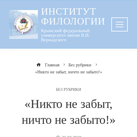
Перейти
ИНСТИТУТ
к
ФИЛОЛОГИИ
содержанию
Крымский федеральный
университет имени В.И.
Вернадского
Главная
Без рубрики
«Никто не забыт, ничто не забыто!»
БЕЗ РУБРИКИ
«Никто не забыт,
ничто не забыто!»