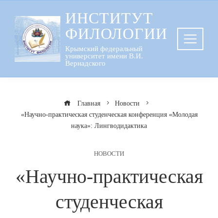
Перейти
ИНСТИТУТ
к
ФИЛОЛОГИИ
содержанию
Крымский федеральный
университет имени В.И.
Вернадского
Главная
Новости
«Научно-практическая студенческая конференция «Молодая
наука»: Лингводидактика
НОВОСТИ
«Научно-практическая
студенческая