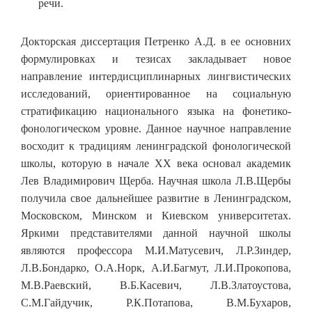
речи.
Докторская диссертация Петренко А.Д. в ее основних
формулировках и тезисах закладывает новое
направление интердисциплинарных лингвистических
исследований, ориентированное на социальную
стратификацию национального языка на фонетико-
фонологическом уровне. Данное научное направление
восходит к традициям ленинградской фонологической
школы, которую в начале ХХ века основал академик
Лев Владимирович Щерба. Научная школа Л.В.Щербы
получила свое дальнейшее развитие в Ленинградском,
Московском, Минском и Киевском университетах.
Яркими представителями данной научной школы
являются профессора М.И.Матусевич, Л.Р.Зиндер,
Л.В.Бондарко, О.А.Норк, А.И.Багмут, Л.И.Прокопова,
М.В.Раевский, В.Б.Касевич, Л.В.Златоустова,
С.М.Гайдучик, Р.К.Потапова, В.М.Бухаров,