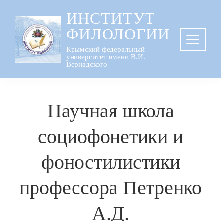
Перейти
ИНСТИТУТ
к
ФИЛОЛОГИИ
содержанию
Крымский федеральный
университет имени В.И.
Вернадского
Научная школа
социофонетики и
фоностилистики
профессора Петренко
А.Д.