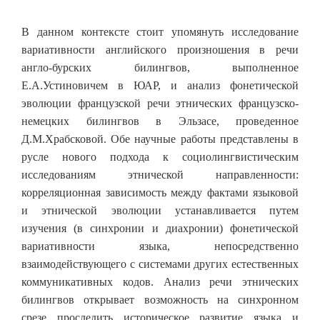
В данном контексте стоит упомянуть исследование
вариативности английского произношения в речи
англо-бурских билингвов, выполненное
Е.А.Устиновичем в ЮАР, и анализ фонетической
эволюции французской речи этнических французско-
немецких билингвов в Эльзасе, проведенное
Д.М.Храбсковой. Обе научные работы представлены в
русле нового подхода к социолингвистическим
исследованиям этнической направленности:
корреляционная зависимость между фактами языковой
и этнической эволюции устанавливается путем
изучения (в синхронии и диахронии) фонетической
вариативности языка, непосредственно
взаимодействующего с системами других естественных
коммуникативных кодов. Анализ речи этнических
билингвов открывает возможность на синхронном
срезе проследить историческое развитие языка и