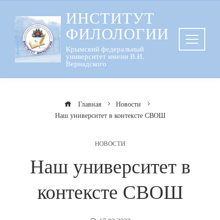
Перейти
ИНСТИТУТ
к
ФИЛОЛОГИИ
содержанию
Крымский федеральный
университет имени В.И.
Вернадского
Главная
Новости
Наш университет в контексте СВОШ
НОВОСТИ
Наш университет в
контексте СВОШ