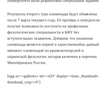
университета были разработаны специальные задания.
Результаты второго тура олимпиады будут объявлены
после 7 марта текущего года. Её призёры и победители
получат возможность поступить на профильные
филологические специальности в КФУ без
вступительных экзаменов. Добавим, что указанная
олимпиада является первой и единственнойна данный
ммомент олимпиадой по крымскотатарской и
украинской филологии, которая квлючена в перечень
Минобранауки России.
[ngg src=»galleries» ids=»420″ display=»basic_thumbnail»
thumbnail_crop=»0″]