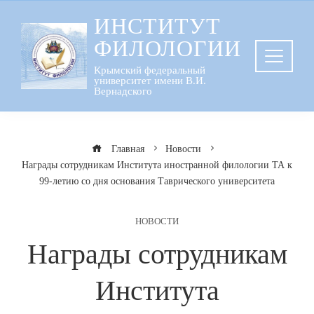
Перейти
ИНСТИТУТ
к
ФИЛОЛОГИИ
содержанию
Крымский федеральный
университет имени В.И.
Вернадского
Главная
Новости
Награды сотрудникам Института иностранной филологии ТА к
99-летию со дня основания Таврического университета
НОВОСТИ
Награды сотрудникам
Института