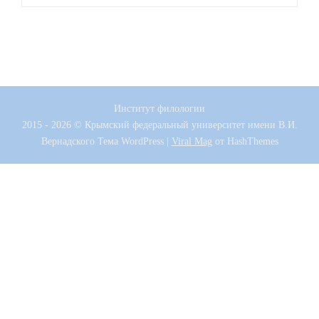
Институт филологии
2015 - 2026 © Крымский федеральный университет имени В.И.
Вернадского
Тема WordPress
|
Viral Mag
от HashThemes