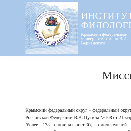
Перейти
к
ИНСТИТУ
содержанию
ФИЛОЛОГ
Крымский федеральный
университет имени В.И.
Вернадского
Мисси
Крымский федеральный округ – федеральный округ
Российской Федерации В.В. Путина №168 от 21 мар
(более 138 национальностей), отличительной