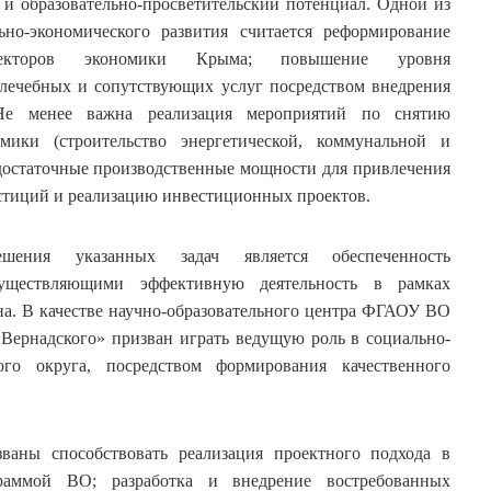
 и образовательно-просветительский потенциал. Одной из
ьно-экономического развития считается реформирование
 секторов экономики Крыма; повышение уровня
-лечебных и сопутствующих услуг посредством внедрения
 Не менее важна реализация мероприятий по снятию
мики (строительство энергетической, коммунальной и
 достаточные производственные мощности для привлечения
стиций и реализацию инвестиционных проектов.
ния указанных задач является обеспеченность
существляющими эффективную деятельность в рамках
а. В качестве научно-образовательного центра ФГАОУ ВО
Вернадского» призван играть ведущую роль в социально-
го округа, посредством формирования качественного
званы способствовать реализация проектного подхода в
граммой ВО; разработка и внедрение востребованных