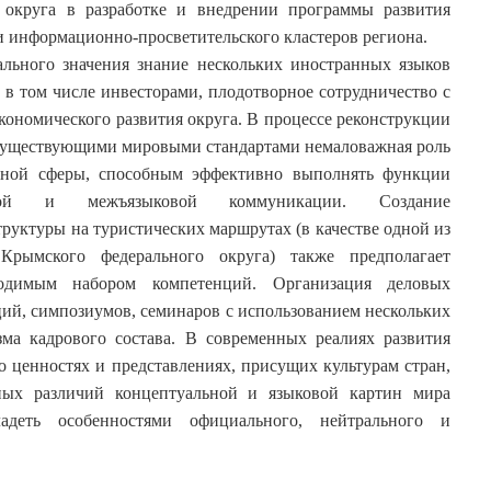
 округа в разработке и внедрении программы развития
и информационно-просветительского кластеров региона.
льного значения знание нескольких иностранных языков
 в том числе инвесторами, плодотворное сотрудничество с
ономического развития округа. В процессе реконструкции
с существующими мировыми стандартами немаловажная роль
нной сферы, способным эффективно выполнять функции
урной и межъязыковой коммуникации. Создание
уктуры на туристических маршрутах (в качестве одной из
Крымского федерального округа) также предполагает
ходимым набором компетенций. Организация деловых
ий, симпозиумов, семинаров с использованием нескольких
зма кадрового состава. В современных реалиях развития
о ценностях и представлениях, присущих культурам стран,
ных различий концептуальной и языковой картин мира
адеть особенностями официального, нейтрального и