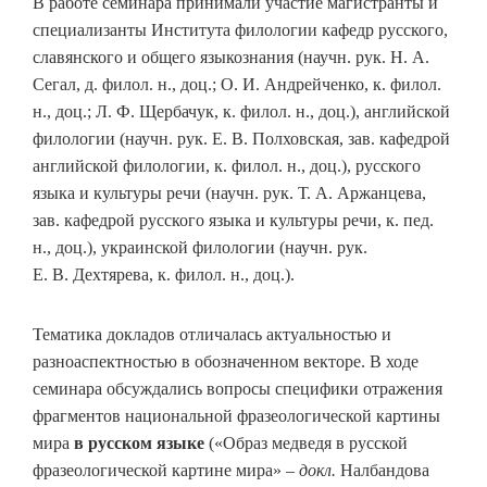
В работе семинара принимали участие магистранты и
специализанты Института филологии кафедр русского,
славянского и общего языкознания (научн. рук. Н. А.
Сегал, д. филол. н., доц.; О. И. Андрейченко, к. филол.
н., доц.; Л. Ф. Щербачук, к. филол. н., доц.), английской
филологии (научн. рук. Е. В. Полховская, зав. кафедрой
английской филологии, к. филол. н., доц.), русского
языка и культуры речи (научн. рук. Т. А. Аржанцева,
зав. кафедрой русского языка и культуры речи, к. пед.
н., доц.), украинской филологии (научн. рук.
Е. В. Дехтярева, к. филол. н., доц.).
Тематика докладов отличалась актуальностью и
разноаспектностью в обозначенном векторе. В ходе
семинара обсуждались вопросы специфики отражения
фрагментов национальной фразеологической картины
мира
в русском языке
(«Образ медведя в русской
фразеологической картине мира» –
докл.
Налбандова