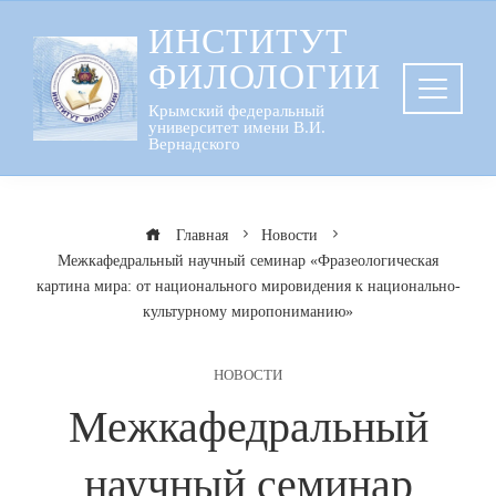
Перейти
ИНСТИТУТ
к
ФИЛОЛОГИИ
содержанию
Крымский федеральный
университет имени В.И.
Вернадского
Главная
Новости
Межкафедральный научный семинар «Фразеологическая
картина мира: от национального мировидения к национально-
культурному миропониманию»
НОВОСТИ
Межкафедральный
научный семинар