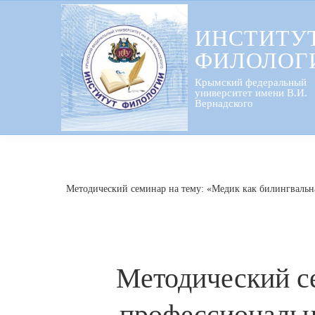
Перейти
к
ИНСТИТУ
содержанию
ФИЛОЛОГ
Крымский федеральный
университет имени В.И.
Вернадского
Методический семинар на тему: «Медик как билингвальна
Методический се
профессиональн