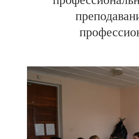
преподавани
профессион