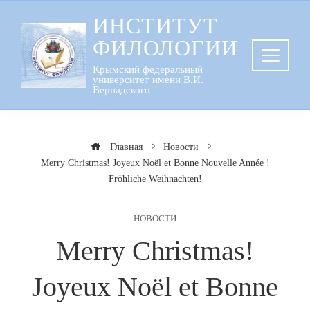
Перейти
ИНСТИТУТ
к
ФИЛОЛОГИИ
содержанию
Крымский федеральный
университет имени В.И.
Вернадского
Главная
Новости
Merry Christmas! Joyeux Noël et Bonne Nouvelle Année !
Fröhliche Weihnachten!
НОВОСТИ
Merry Christmas!
Joyeux Noël et Bonne